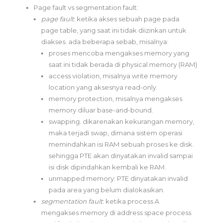
Page fault vs segmentation fault:
page fault
: ketika akses sebuah page pada
page table, yang saat ini tidak diizinkan untuk
diakses. ada beberapa sebab, misalnya:
proses mencoba mengakses memory yang
saat ini tidak berada di physical memory (RAM)
access violation, misalnya write memory
location yang aksesnya read-only.
memory protection, misalnya mengakses
memory diluar base-and-bound.
swapping. dikarenakan kekurangan memory,
maka terjadi swap, dimana sistem operasi
memindahkan isi RAM sebuah proses ke disk.
sehingga PTE akan dinyatakan invalid sampai
isi disk dipindahkan kembali ke RAM.
unmapped memory: PTE dinyatakan invalid
pada area yang belum dialokasikan.
segmentation fault
: ketika process A
mengakses memory di address space process