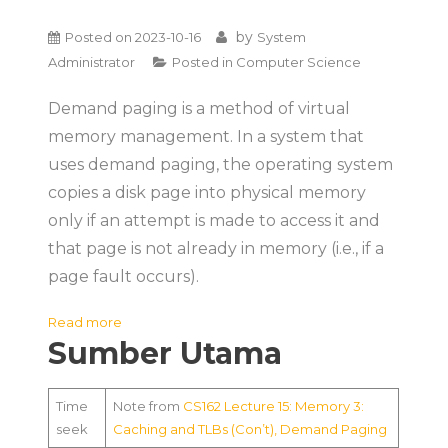
by
Posted on
2023-10-16
System
Administrator
Posted in
Computer Science
Demand paging is a method of virtual
memory management. In a system that
uses demand paging, the operating system
copies a disk page into physical memory
only if an attempt is made to access it and
that page is not already in memory (i.e., if a
page fault occurs).
:
Read more
Sumber Utama
Sistem
Operasi
–
Time
Note from
CS162 Lecture 15: Memory 3:
15
seek
Caching and TLBs (Con’t), Demand Paging
–