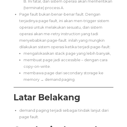
B. Ini fatal, dan sistem operasi akan menhentikan
(terminate) process A.
Page fault bukan benar-benar fault. Dengan
terjadinya page fault, ini akan men-trigger sistem
operasi untuk melakukan sesuatu, dan sistem
operasi akan me-retry instruction yang tadi
menyebabkan page-fault. inilah yang mungkin
dilakukan sistem operasi ketika terjadi page-fault:
mengalokasikan stack page yang lebih banyak,
membuat page jadi accessible – dengan cara
copy-on-write.
membawa page dari secondary storage ke
memory → demand paging.
Latar Belakang
demand paging terjadi sebagai tindak lanjut dari
page fault.