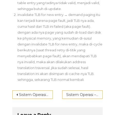
table entry yang tadinya tidak valid, menjadi valid,
sehingga butuh di-update.
invalidate TLB for new entry → demand paging itu
kan terjadi karena page fault, jadi TLB nya ada,
cuma hasil dari TLB ini failed (aka page fault).
dengan ada nya page yang sudah di-load dari disk
ke physical memory, yang kemudian di-susul
dengan invalidate TLB for new entry, maka di-cycle
berikutnya (saat thread retry di-titik yang
menyebabkan page fault), akan mendapati TLB
nya invalid, maka akan dilakukan address
translation traversal. jika sudah selesai, hasil
translation ini akan disimpan di-cache-nya TLB.
sehingga, sekarang TLB normal kembali.
Post
Sistem Operasi – 14 – Memory 2: Caching
Sistem Operasi – 16 – Memory 4: Demand Paging Policy
navigation
Leave a Reply