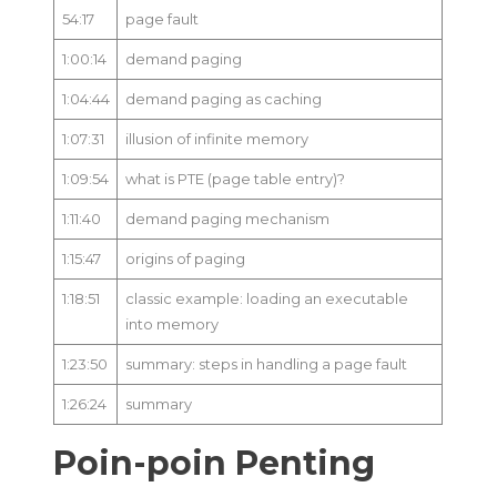
Memory
54:17
page fault
3:
1:00:14
demand paging
Demand
Paging
1:04:44
demand paging as caching
1:07:31
illusion of infinite memory
1:09:54
what is PTE (page table entry)?
1:11:40
demand paging mechanism
1:15:47
origins of paging
1:18:51
classic example: loading an executable
into memory
1:23:50
summary: steps in handling a page fault
1:26:24
summary
Poin-poin Penting